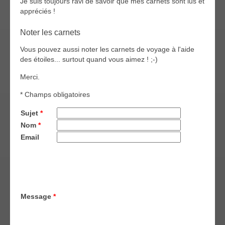
Je suis toujours ravi de savoir que mes carnets sont lus et
appréciés !
Noter les carnets
Vous pouvez aussi noter les carnets de voyage à l'aide
des étoiles... surtout quand vous aimez ! ;-)
Merci.
* Champs obligatoires
Sujet
*
Nom
*
Email
Message
*