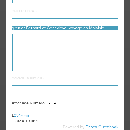
mardi 12 juin 2012
grenier Bernard et Genevieve: voyage en Malaisie
"Plaisir des yeux" comme on dit en Afrique du Nord! Que
c'est beau!! Vous nous donnez envie d'aller en Malaisie.
Merci pour vos belles photos et commentaires
intéressant.
mercredi 18 juillet 2012
Affichage Numéro
1
2
3
4
»
Fin
Page 1 sur 4
Powered by
Phoca
Guestbook