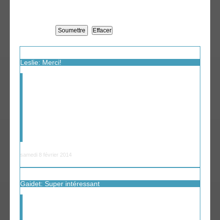
Leslie: Merci!
Merci de nous avoir fait partagé votre voyage! Cela nous
aide à planifier le notre.
samedi 8 février 2014
Gaidet: Super intéressant
Super intéressant et beau votre site car justement
réalisé sur le vif. C'est vrai que les jours passant on voit