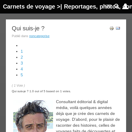
Carnets de voyage >| Reportages, photos, con
Qui suis-je ?
Publié dans
noncategorise
1
2
3
4
5
( 1 Vote )
Qui suis-je ?
1.0
out of
5
based on
1
votes.
Consultant éditorial & digital
média, voilà quelques années
déjà que je crée des carnets de
voyage. D'abord, pour le plaisir de
raconter des histoires, celles de
voyages faits de découvertes et