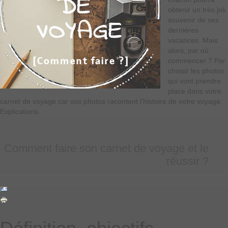
obtenir un très joli
souvenir de ses
dernières
vacances. Mais
alors, par où
commencer ? Par
choisir les photos
qui vont prendre
place dans votre
carnet de voyage car vos photos racontent l'histoire de votre voyage.
Explications.
Comment faire son carnet de voyage et le
réussir ?