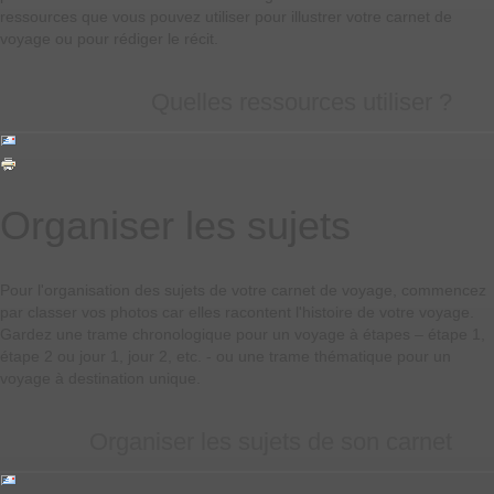
ressources que vous pouvez utiliser pour illustrer votre carnet de
voyage ou pour rédiger le récit.
Quelles ressources utiliser ?
Organiser les sujets
Pour l'organisation des sujets de votre carnet de voyage, commencez
par classer vos photos car elles racontent l'histoire de votre voyage.
Gardez une trame chronologique pour un voyage à étapes – étape 1,
étape 2 ou jour 1, jour 2, etc. - ou une trame thématique pour un
voyage à destination unique.
Organiser les sujets de son carnet