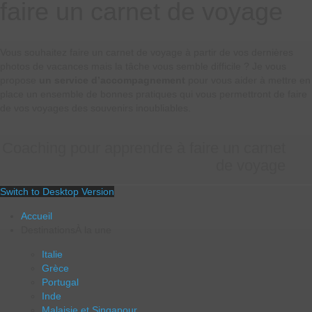
faire un carnet de voyage
Vous souhaitez faire un carnet de voyage à partir de vos dernières
photos de vacances mais la tâche vous semble difficile ? Je vous
propose
un service d’accompagnement
pour vous aider à mettre en
place un ensemble de bonnes pratiques qui vous permettront de faire
de vos voyages des souvenirs inoubliables.
Coaching pour apprendre à faire un carnet
de voyage
Switch to Desktop Version
Accueil
Destinations
À la une
Italie
Grèce
Portugal
Inde
Malaisie et Singapour