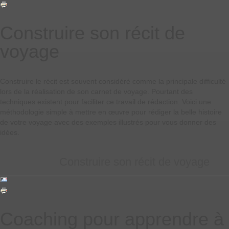
Construire son récit de
voyage
Construire le récit est souvent considéré comme la principale difficulté
lors de la réalisation de son carnet de voyage. Pourtant des
techniques existent pour faciliter ce travail de rédaction. Voici une
méthodologie simple à mettre en œuvre pour rédiger la belle histoire
de votre voyage avec des exemples illustrés pour vous donner des
idées.
Construire son récit de voyage
Coaching pour apprendre à