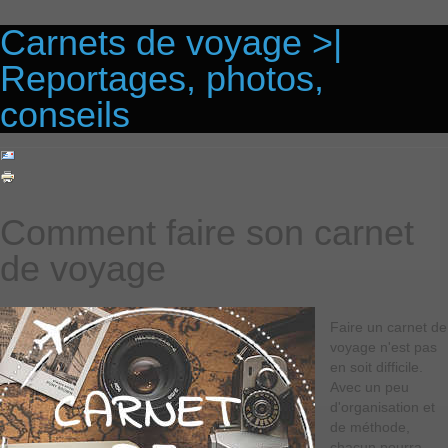
Carnets de voyage >|
Reportages, photos,
conseils
Comment faire son carnet
de voyage
Faire un carnet de
voyage n'est pas
en soit difficile.
Avec un peu
d'organisation et
de méthode,
chacun pourra