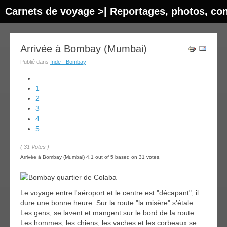
Carnets de voyage >| Reportages, photos, con
Arrivée à Bombay (Mumbai)
Publié dans
Inde - Bombay
1
2
3
4
5
( 31 Votes )
Arrivée à Bombay (Mumbai)
4.1
out of
5
based on
31
votes.
Le voyage entre l'aéroport et le centre est "décapant", il
dure une bonne heure. Sur la route "la misère" s'étale.
Les gens, se lavent et mangent sur le bord de la route.
Les hommes, les chiens, les vaches et les corbeaux se