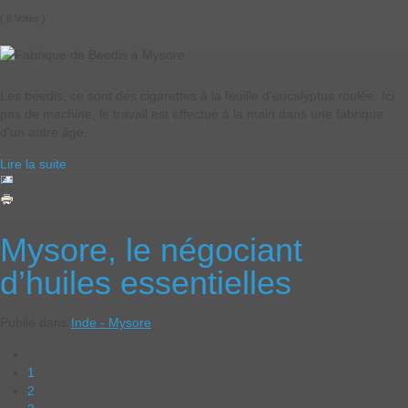
( 8 Votes )
Les beedis, ce sont des cigarettes à la feuille d'eucalyptus roulée. Ici
pas de machine, le travail est effectué à la main dans une fabrique
d'un autre âge.
Lire la suite
Mysore, le négociant
d’huiles essentielles
Publié dans
Inde - Mysore
1
2