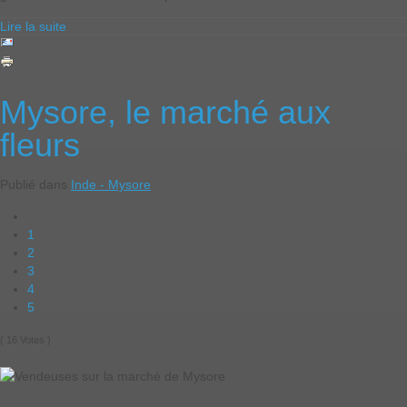
Lire la suite
Mysore, le marché aux
fleurs
Publié dans
Inde - Mysore
1
2
3
4
5
( 16 Votes )