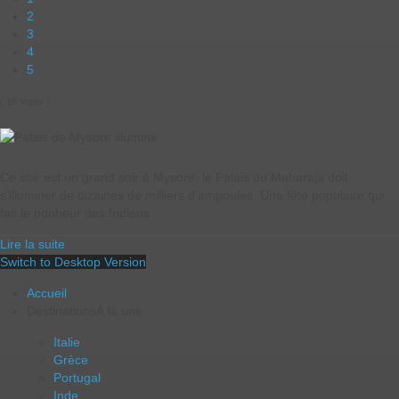
2
3
4
5
( 16 Votes )
Ce soir est un grand soir à Mysore, le Palais du Maharaja doit
s'illuminer de dizaines de milliers d'ampoules. Une fête populaire qui
fait le bonheur des Indiens.
Lire la suite
Switch to Desktop Version
Accueil
Destinations
À la une
Italie
Grèce
Portugal
Inde