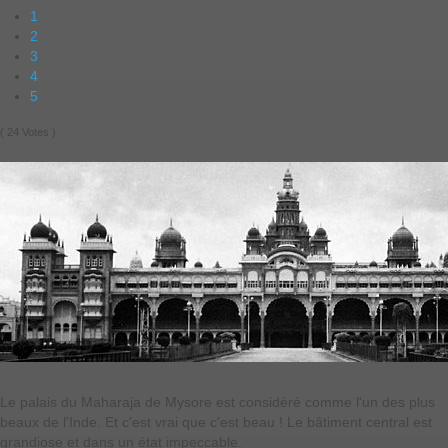
1
2
3
4
5
( 24 Votes )
Le palais du Maharaja de Mysore est considéré comme l'un des plus
beaux de l'Inde. Et c'est vrai que c'est beau ! Le bâtiment central est
grandiose et dans un état impeccable.