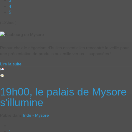
3
4
5
( 10 Votes )
Retour chez le négociant d'huiles essentielles rencontré la veille pour
une présentation de produits aux mille vertus... supposées !
Lire la suite
19h00, le palais de Mysore
s'illumine
Publié dans
Inde - Mysore
1