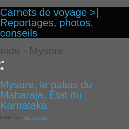
Carnets de voyage >|
Reportages, photos,
conseils
Inde - Mysore
Mysore, le palais du
Maharaja. État du
Karnataka
Publié dans
Inde - Mysore