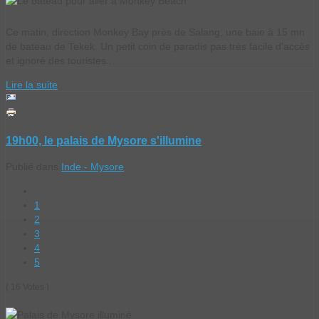
Ce matin, direction Monkey Bay près de Salang, une baie à 15 mn
de bateau de Tekek. Un petit coin de paradis pas très facile d'accès
et ignoré des touristes...
Lire la suite
19h00, le palais de Mysore s'illumine
Publié dans
Inde - Mysore
1
2
3
4
5
( 16 Votes )