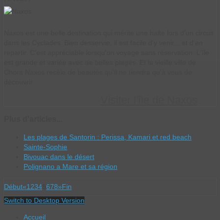
Naxos est une belle destination qui mérite une halte lors d'un circuit
dans les Cyclades. Bien desservie, il est facile d'y venir... et d'en
repartir. C'est appréciable lorsqu'on voyage sans réservation. L'île
est grande et variée avec de belles plages. Et la vieille ville de
Chora Naxos recèle de beautés qu'il ne tiendra qu'à vous de
découvrir.
Visiter l'île de Naxos
Plus d'articles...
Les plages de Santorin : Perissa, Kamari et red beach
Sainte-Sophie
Bivouac dans le désert
Polignano a Mare et sa région
Début
«
1
2
3
4
5
6
7
8
»
Fin
Switch to Desktop Version
Accueil