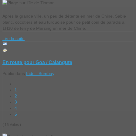
Après la grande ville, un peu de détente en mer de Chine. Sable
blanc, cocotiers et eau turquoise pour ce petit coin de paradis à
1H30 de ferry de Mersing en mer de Chine.
Lire la suite
En route pour Goa / Calangute
Publié dans
Inde - Bombay
1
2
3
4
5
( 16 Votes )