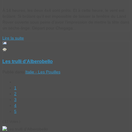
À 14 heures, les deux 4x4 sont prêts. Et à cette heure, le vent est
brûlant. Si brûlant qu’il est impossible de laisser la fenêtre du Land
Rover ouverte sous peine d’avoir l’impression de mettre la tête dans
un sèche-linge. Départ pour Chegaga...
Lire la suite
Les trulli d'Alberobello
Publié dans
Italie - Les Pouilles
1
2
3
4
5
( 17 Votes )