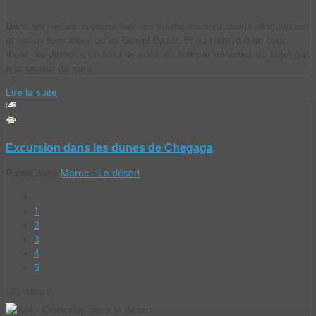
Dans les ruelles avoisinantes, les boutiques sont moins clinquantes
et moins formatées qu'au Grand Bazar. Et au hasard d'un coup
d'oeil, au détour d'un fond de cour, on finit par dénicher un objet qui
a la saveur du pays...
Lire la suite
Excursion dans les dunes de Chegaga
Publié dans
Maroc - Le désert
1
2
3
4
5
( 21 Votes )