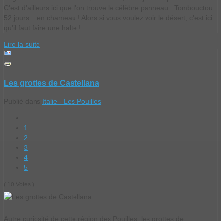
C'est d'ailleurs ici que l'on trouve le célèbre panneau : Tombouctou
52 jours... en chameau ! Alors si vous voulez voir le désert, c'est ici
qu'il faut faire une halte !
Lire la suite
Les grottes de Castellana
Publié dans
Italie - Les Pouilles
1
2
3
4
5
( 10 Votes )
Autre curiosité de cette région des Pouilles, les grottes de