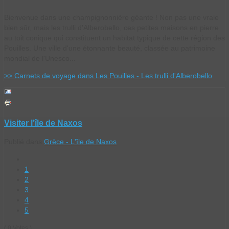
Bienvenue dans une champignonnière géante ! Non pas une vraie
bien sûr, mais les trulli d'Alberobello, ces petites maisons en pierre
au toit conique qui constituent un habitat typique de cette région des
Pouilles. Une ville d'une étonnante beauté, classée au patrimoine
mondial de l'Unesco...
>> Carnets de voyage dans Les Pouilles - Les trulli d'Alberobello
Visiter l'île de Naxos
Publié dans
Grèce - L'île de Naxos
1
2
3
4
5
( 0 Votes )