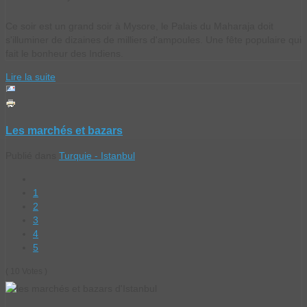
Ce soir est un grand soir à Mysore, le Palais du Maharaja doit
s'illuminer de dizaines de milliers d'ampoules. Une fête populaire qui
fait le bonheur des Indiens.
Lire la suite
Les marchés et bazars
Publié dans
Turquie - Istanbul
1
2
3
4
5
( 10 Votes )