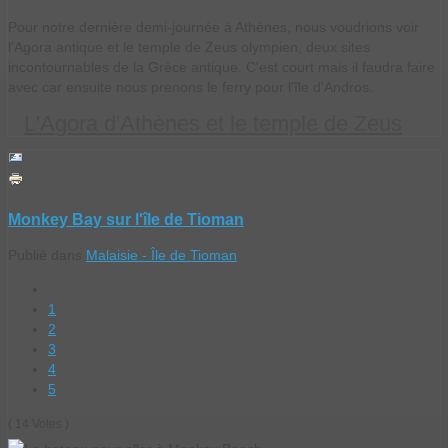
Pour notre dernière demi-journée à Athènes, nous voudrions voir
l'Agora antique et le temple de Zeus olympien, deux sites
incontournables de la Grèce antique. C'est court mais il faudra faire
avec car ensuite nous prenons le ferry pour l'île d'Andros.
L'Agora d'Athènes et le temple de Zeus
Monkey Bay sur l'île de Tioman
Publié dans
Malaisie - Île de Tioman
1
2
3
4
5
( 14 Votes )