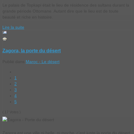
Le palais de Topkapi était le lieu de résidence des sultans durant la
grande période Ottomane. Autant dire que le lieu est de toute
beauté et riche en histoire.
Lire la suite
Zagora, la porte du désert
Publié dans
Maroc - Le désert
1
2
3
4
5
( 17 Votes )
Zagora est une ville ni belle, ni moche, c'est juste la porte du désert.