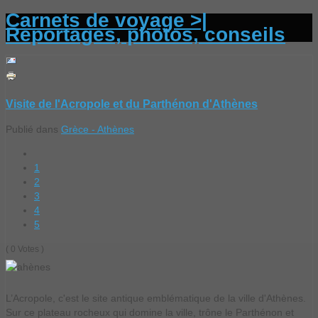
Carnets de voyage >|
Reportages, photos, conseils
Visite de l'Acropole et du Parthénon d'Athènes
Publié dans
Grèce - Athènes
1
2
3
4
5
( 0 Votes )
L’Acropole, c'est le site antique emblématique de la ville d'Athènes.
Sur ce plateau rocheux qui domine la ville, trône le Parthénon et