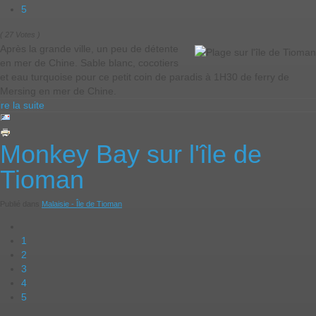
5
( 27 Votes )
Après la grande ville, un peu de détente
en mer de Chine. Sable blanc, cocotiers
et eau turquoise pour ce petit coin de paradis à 1H30 de ferry de
Mersing en mer de Chine.
ire la suite
Monkey Bay sur l'île de
Tioman
Publié dans
Malaisie - Île de Tioman
1
2
3
4
5