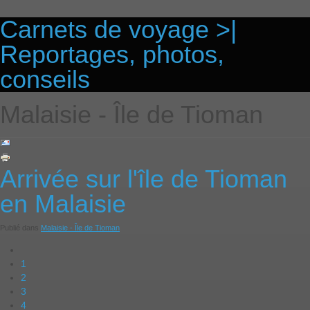
Carnets de voyage >|
Reportages, photos,
conseils
Malaisie - Île de Tioman
Arrivée sur l'île de Tioman
en Malaisie
Publié dans
Malaisie - Île de Tioman
1
2
3
4