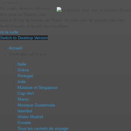
( 14 Votes )
Ce matin, direction Monkey
Bay près de Salang, une
baie à 15 mn de bateau de Tekek. Un petit coin de paradis pas très
facile d'accès et ignoré des touristes...
ire la suite
Switch to Desktop Version
Accueil
Destinations
À la une
Italie
Grèce
Portugal
Inde
Malaisie et Singapour
Cap-Vert
Maroc
Mexique Guatemala
Istanbul
Visiter Madrid
Croatie
Tous les carnets de voyage