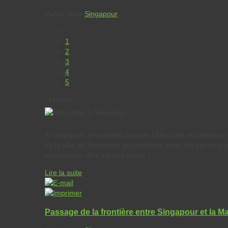
Publié dans
Singapour
1
2
3
4
5
( 14 Votes )
À Singapour, impossible de rater Little India et Chinatow
de la ville de Singapour qui semblent avoir été épargné par
bétonneuse. Et c'est tant mieux !
Lire la suite
Passage de la frontière entre Singapour et la Ma