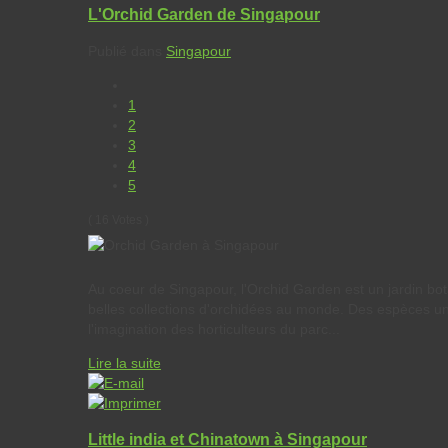
L'Orchid Garden de Singapour
Publié dans
Singapour
1
2
3
4
5
( 16 Votes )
Au coeur de Singapour, l'Orchid Garden est un jardin bo
belles collections d'orchidées au monde. Des espèces u
l'imagination des horticulteurs du parc...
Lire la suite
Little india et Chinatown à Singapour