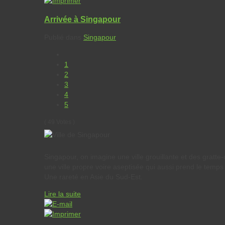
Arrivée à Singapour
Publié dans
Singapour
1
2
3
4
5
( 49 Votes )
Singapour, on imagine une ville grouillante et des gratte-
une ville propre voire aseptisée qui aussi prend le temps 
Une rareté en Asie du Sud-Est.
Lire la suite