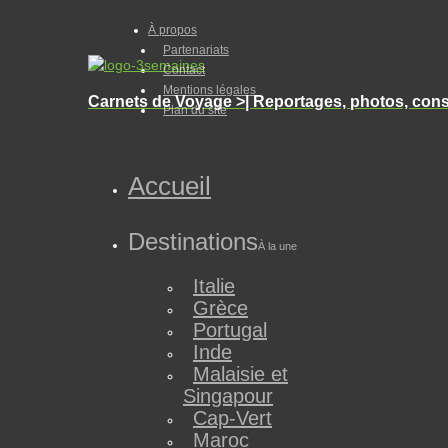
À propos
Partenariats
Contact
Mentions légales
Carnets de Voyage >| Reportages, photos, cons
Plan du site
Accueil
Destinations
À la une
Italie
Grèce
Portugal
Inde
Malaisie et
Singapour
Cap-Vert
Maroc