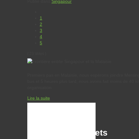
Publié dans
Singapour
1
2
3
4
5
( 23 Votes )
Premiers pas en Malaisie, nous espérons joindre Mersin
bus et 5 heures plus tard, nous avons fait moins de 40 km !
organisation.
Lire la suite
Malaisie
Singapour
Carnets