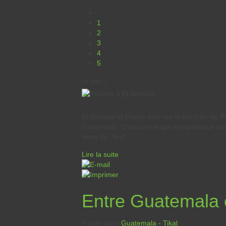
1
2
3
4
5
( 9 Votes )
El Remate et Flores sont sur le bord du lac 
Guatemala. C'est une étape sympathique pour 
visite de Tikal.
Lire la suite
Entre Guatemala 
Publié dans
Guatemala - Tikal