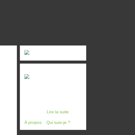
Consultant
éditorial &
digital média, voila quelques
années déjà que je crée des
carnets de voyage. D'abord,
pour le plaisir de raconter des
histoires... (
Lire la suite
)
À propos
|
Qui suis-je ?