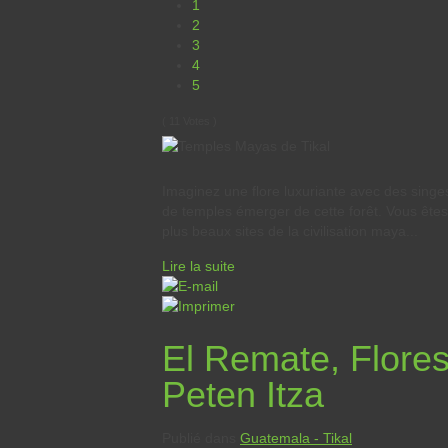
1
2
3
4
5
( 11 Votes )
Imaginez une flore luxuriante avec des singe
de temples émerger de cette forêt. Vous êtes 
plus beaux sites de la civilisation maya...
Lire la suite
El Remate, Flores 
Peten Itza
Publié dans
Guatemala - Tikal