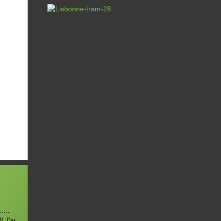
de
 le
)
n,
....
 J'ai