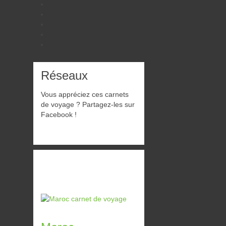
Réseaux
Vous appréciez ces carnets
de voyage ? Partagez-les sur
Facebook !
À
découvrir
Carnets de voyage