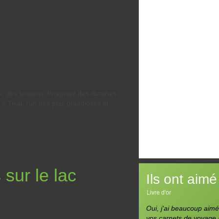
Livingston
Tikal
Les temples Mayas 
Tikal
El Remate, Flores sur
lac Peten Itza
Entre Guatemala et
Mexique
Mexique (retour
s, des toucans. Imaginez des dizaines
à Tikal, l'un des plus grandioses et
Organisatio
carte, itinéraire
Livre d'or
sur le lac
Ils
ont aimé
Livre d'or
Oui, j'ai beaucoup aimé.
vos carnets de voyage !!