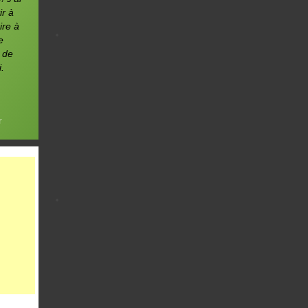
ir à
ire à
e
s de
.
r