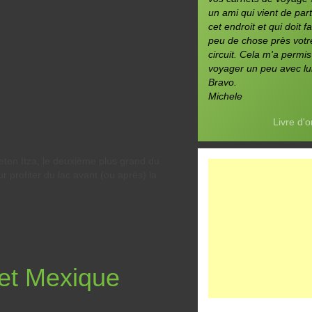
un ami qui vient de part
cet endroit et qui doit fa
peu de chose près votr
circuit. Cela m'a permi
voyager un peu avec lui
Bravo.
Michele
Livre d'o
Peten Itza, le deuxième plus grand du
profiter du lac avant (ou après) la
et Mexique