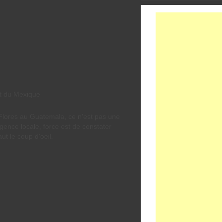
Flores au Guatemala, ce n'est pas une
gence locale, force est de constater
ut le coup d'oeil.