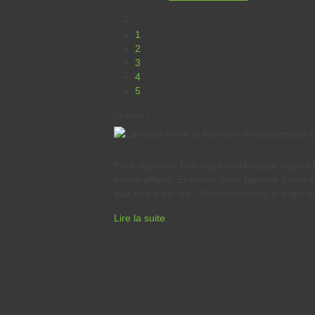
1
2
3
4
5
( 4 Votes )
Pour rejoindre Palenque au Mexique depuis 
mince affaire. Et même avec l'appuie d'une a
que rien n'est sûr ! Heureusement, le trajet va
Lire la suite