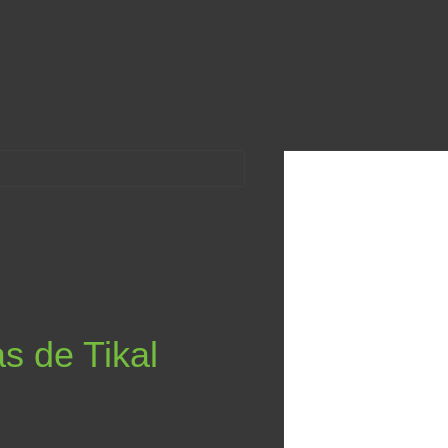
Mexique
Guatemala
Carnets de voyage
Accueil
Mexique (aller)
s de Tikal
Guatemala
Lac Atitlán
Antigua