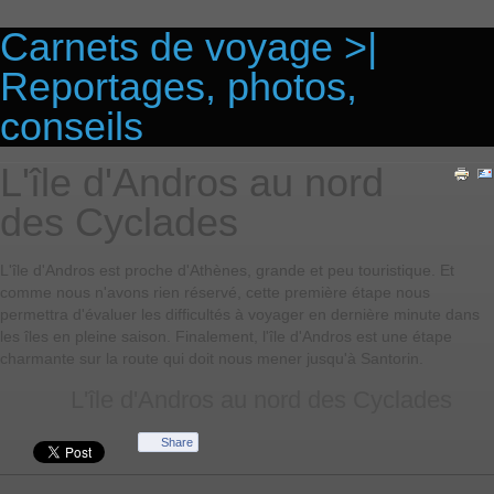
Carnets de voyage >|
Reportages, photos,
conseils
L'île d'Andros au nord
des Cyclades
L'île d'Andros est proche d'Athènes, grande et peu touristique. Et
comme nous n'avons rien réservé, cette première étape nous
permettra d'évaluer les difficultés à voyager en dernière minute dans
les îles en pleine saison. Finalement, l'île d'Andros est une étape
charmante sur la route qui doit nous mener jusqu'à Santorin.
L'île d'Andros au nord des Cyclades
Share