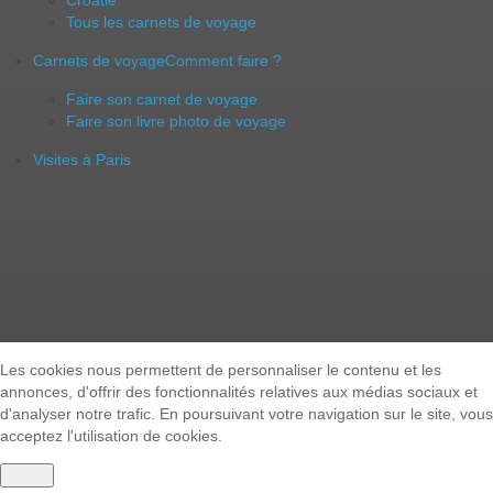
Croatie
Tous les carnets de voyage
Carnets de voyage
Comment faire ?
Faire son carnet de voyage
Faire son livre photo de voyage
Visites à Paris
Les cookies nous permettent de personnaliser le contenu et les
annonces, d'offrir des fonctionnalités relatives aux médias sociaux et
d'analyser notre trafic. En poursuivant votre navigation sur le site, vous
acceptez l'utilisation de cookies.
Fermer