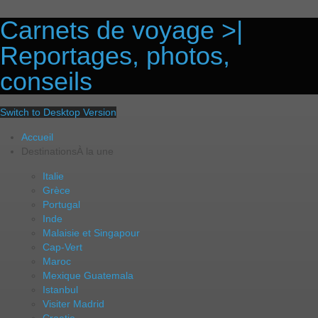
Carnets de voyage >|
Reportages, photos,
conseils
Switch to Desktop Version
Accueil
Destinations
À la une
Italie
Grèce
Portugal
Inde
Malaisie et Singapour
Cap-Vert
Maroc
Mexique Guatemala
Istanbul
Visiter Madrid